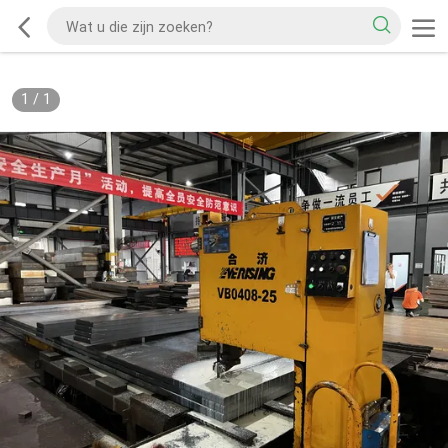
1
/
1