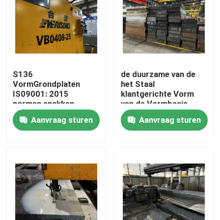
Over ons
Fabrieksreis
S136
de duurzame van de
VormGrondplaten
het Staal
Kwaliteitscontrole
IS09001: 2015
klantgerichte Vorm
normen snakken
van de Vormbasis
levensduur
Basis Standaard4cr13
Aanvraag sturen
Aanvraag sturen
Vraag een offerte aan
Plastic Vormbasis
Standaardvormbasis
De Basissen van de douanevorm