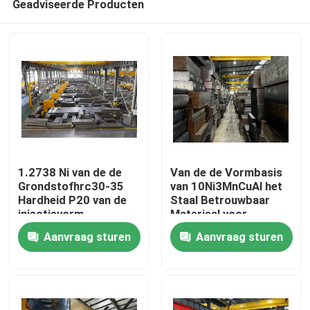
Geadviseerde Producten
1.2738 Ni van de de
Van de de Vormbasis
Grondstofhrc30-35
van 10Ni3MnCuAl het
Hardheid P20 van de
Staal Betrouwbaar
injectievorm
Materiaal voor
Thuis
Injectievormen
Aanvraag sturen
Aanvraag sturen
Producten
Videos