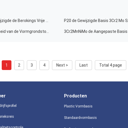
Van de de Vormgrondstof 3Cr2Mo van DXM 718H Gewijzigde de Berokings Vrije Houten Dozen P20
P20 de Gewijzigde Basis 3Cr2 Mo 
De hoogst Corrosiebestendige Superieure Duurzaamheid van de Vormgrondstof P20+Ni
3Cr2MnNiMo de Aangepaste Basis v
1
2
3
4
Next >
Last
Total 4 page
ver
Producten
rijfsprofiel
Plastic Vormbasis
brieksreis
Standaardvormbasis
aliteitscontrole