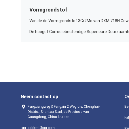
Vormgrondstof
Neem contact op
O
Fengxiangweg & Fengxin 2 Weg die, Chenghai-
Bed
District, Shantou-Stad, de Provincie van
Guangdong, China kruisen
Fa
gddxmj@qq.com
Kw