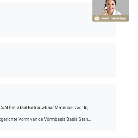
Van de de Vormbasis van 10Ni3MnCuAl het Staal Betrouwbaar Materiaal voor Injectievormen
de duurzame van de het Staal klantgerichte Vorm van de Vormbasis Basis Standaard4cr13