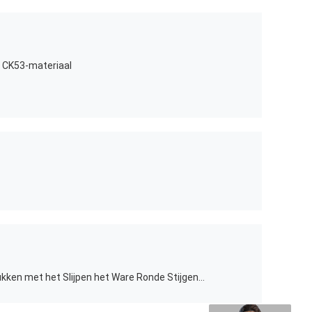
 CK53-materiaal
De aangepaste Injectie vormde Stukken met het Slijpen het Ware Ronde Stijgende Aantal van de Gidskoker Open/Dichte Vormen door 20%