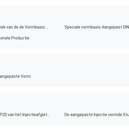
Van het precisiemalen het Standaardastm 1050 Plastiek van de de Vormbasis voor Oppervlaktebehandeling
Speciale vormbasis Aangepast DIN
ionele Productie
Aangepaste Vorm
20*25cm-50*70cm de Componenten DIN CK53 ASTM P20 van het Injectieafgietsel