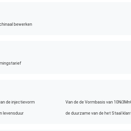
chinaal bewerken
mingstarief
an de injectievorm
n levensduur