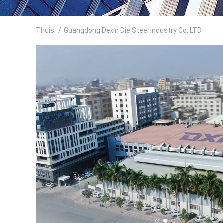
Thuis
/
Guangdong Dexin Die Steel Industry Co. LTD