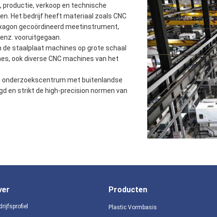
 productie, verkoop en technische
. Het bedrijf heeft materiaal zoals CNC
exagon gecoördineerd meetinstrument,
enz. vooruitgegaan.
 de staalplaat machines op grote schaal
nes, ook diverse CNC machines van het
ten onderzoekscentrum met buitenlandse
gd en strikt de high-precision normen van
ver
Producten
rijfsprofiel
Plastic Vormbasis