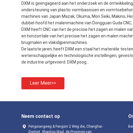
DXM is geëngageerd aan het onderzoek en de ontwikkeling,
ondersteuning van plastic vormbasissen en vormtoebehoren
machines van Japan Mazak, Okuma, Mori Seiki, Makino, H
dubbel-hoofd het malenmachine van Dongguan Guda CNC, 
DXM heeft CNC van het de precisie het zagen en malen van
en horizontale van het precisie het zagen en malen machi
brugmalen en vlakslijpenmachines.
De laatste jaren, heeft DXM een staal het materiële tes
wetenschappelijke en technologische instellingen, gevesti
de industrie uitgevoerd. DXM poog...
Leer Meer>>
Neem contact op
O
Fengxiangweg & Fengxin 2 Weg die, Chenghai-
Bed
District, Shantou-Stad, de Provincie van