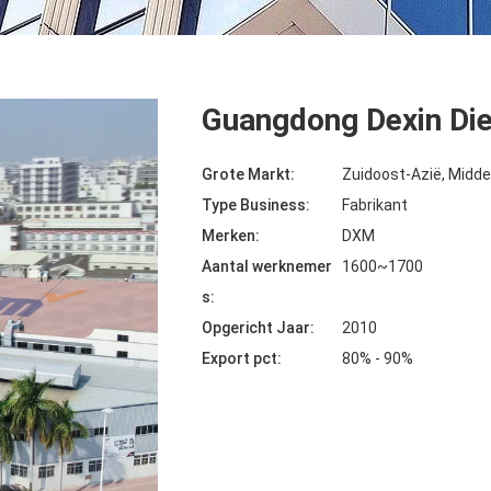
Guangdong Dexin Die
Grote Markt:
Zuidoost-Azië, Midd
Type Business:
Fabrikant
Merken:
DXM
Aantal werknemer
1600~1700
s:
Opgericht Jaar:
2010
Export pct:
80% - 90%