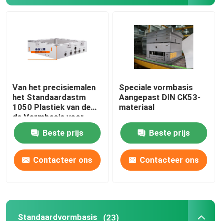
Van het precisiemalen
Speciale vormbasis
het Standaardastm
Aangepast DIN CK53-
1050 Plastiek van de
materiaal
de Vormbasis voor
Oppervlaktebehandeling
Beste prijs
Beste prijs
Contacteer ons
Contacteer ons
Standaardvormbasis
(23)