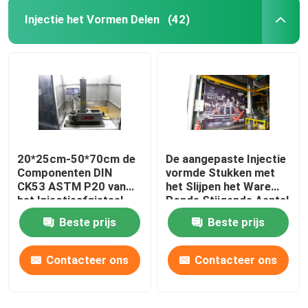
Injectie het Vormen Delen
(42)
20*25cm-50*70cm de
De aangepaste Injectie
Componenten DIN
vormde Stukken met
CK53 ASTM P20 van
het Slijpen het Ware
het Injectieafgietsel
Ronde Stijgende Aantal
van de Gidskoker
Beste prijs
Beste prijs
Open/Dichte Vormen
door 20%
Contacteer ons
Contacteer ons