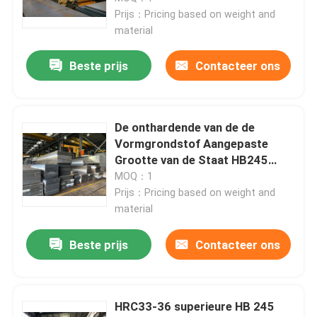
Prijs：Pricing based on weight and
material
Beste prijs
Contacteer ons
De onthardende van de de
Vormgrondstof Aangepaste
Grootte van de Staat HB245
brede toepassingen
MOQ：1
Prijs：Pricing based on weight and
material
Beste prijs
Contacteer ons
HRC33-36 superieure HB 245