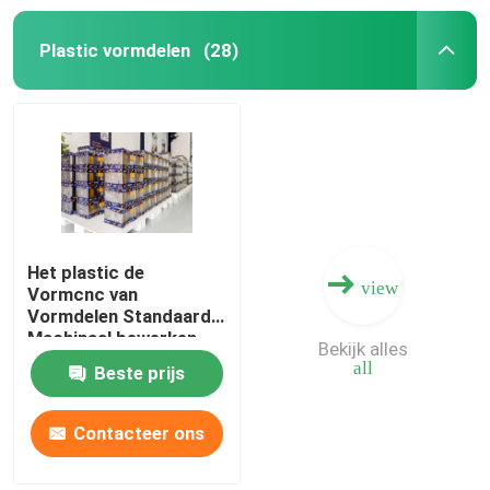
Plastic vormdelen
(28)
Het plastic de
view
Vormcnc van
Vormdelen Standaard
Machinaal bewerken
Bekijk alles
all
Beste prijs
Contacteer ons