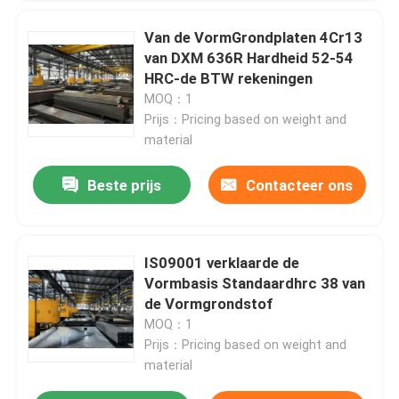
Van de VormGrondplaten 4Cr13
Over ons
van DXM 636R Hardheid 52-54
HRC-de BTW rekeningen
MOQ：1
Fabrieksreis
Prijs：Pricing based on weight and
material
Kwaliteitscontrole
Beste prijs
Contacteer ons
Vraag een offerte aan
IS09001 verklaarde de
Plastic Vormbasis
Vormbasis Standaardhrc 38 van
de Vormgrondstof
MOQ：1
Standaardvormbasis
Prijs：Pricing based on weight and
material
De Basissen van de douanevorm