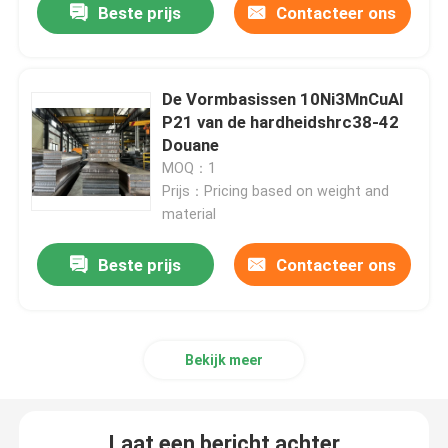
Beste prijs
Contacteer ons
Injectie het Vormen Delen
De Vormbasissen 10Ni3MnCuAl
Plastic vormdelen
P21 van de hardheidshrc38-42
Douane
MOQ：1
Speciale VormGrondplaten
Prijs：Pricing based on weight and
material
Het Staal van de vormbasis
Beste prijs
Contacteer ons
Vormgrondstof
Bekijk meer
Laat een bericht achter