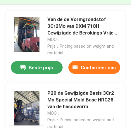
Van de de Vormgrondstof
3Cr2Mo van DXM 718H
Gewijzigde de Berokings Vrije
Houten Dozen P20
MOQ：1
Prijs：Pricing based on weight and
material
Beste prijs
Contacteer ons
P20 de Gewijzigde Basis 3Cr2
Mo Special Mold Base HRC28
van de hascovorm
MOQ：1
Prijs：Pricing based on weight and
material