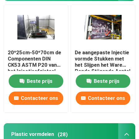
20*25cm-50*70cm de
De aangepaste Injectie
Componenten DIN
vormde Stukken met
CK53 ASTM P20 van
het Slijpen het Ware
het Injectieafgietsel
Ronde Stijgende Aantal
van de Gidskoker
Beste prijs
Beste prijs
Open/Dichte Vormen
door 20%
Contacteer ons
Contacteer ons
Plastic vormdelen
(28)