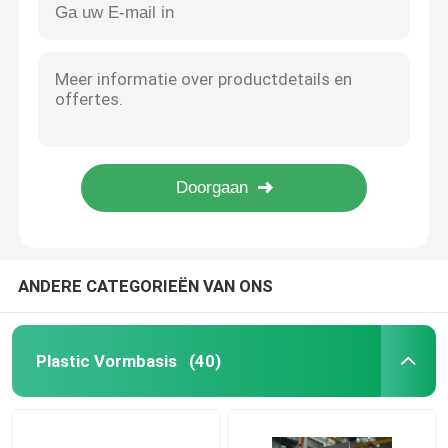
OEM ODM Vormgrondstof 1,2083 Speciale de Vormbasissen van S136
Injectie het Vormen Delen
Van de de Precisievorm van DXM S136 van de de Basis de Plastic Vorm Aangepaste Grootte Basis
P20 Ni-Vormgrondstof IS09001 2015 Verklaard met Hardheid HRC30-35
Plastic vormdelen
HRC30-35 de Grondstof 3Cr2MnNiMo 1,2738 P20+Ni van de injectievorm
1.2738 HRC30-35-van de het Staalvorm van de Vormbasis de Grondstof IS09001 2015
Speciale VormGrondplaten
1.2738 Ni van de de Grondstofhrc30-35 Hardheid P20 van de injectievorm
Van de de Injectievorm van ISO9001 de 2015 Verklaarde Aangepaste Grondstof 4Cr13
Het Staal van de vormbasis
ANDERE CATEGORIEËN VAN ONS
Vormgrondstof
Plastic Vormbasis
(40)