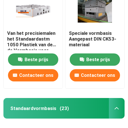
Van het precisiemalen
Speciale vormbasis
het Standaardastm
Aangepast DIN CK53-
1050 Plastiek van de
materiaal
de Vormbasis voor
Oppervlaktebehandeling
Beste prijs
Beste prijs
Contacteer ons
Contacteer ons
Standaardvormbasis
(23)