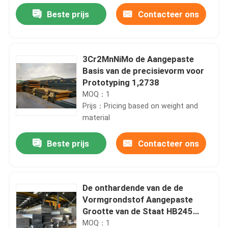
Beste prijs
Contacteer ons
3Cr2MnNiMo de Aangepaste
Basis van de precisievorm voor
Prototyping 1,2738
MOQ：1
Prijs：Pricing based on weight and
material
Beste prijs
Contacteer ons
Thuis
De onthardende van de de
Producten
Vormgrondstof Aangepaste
Grootte van de Staat HB245
brede toepassingen
MOQ：1
Videos