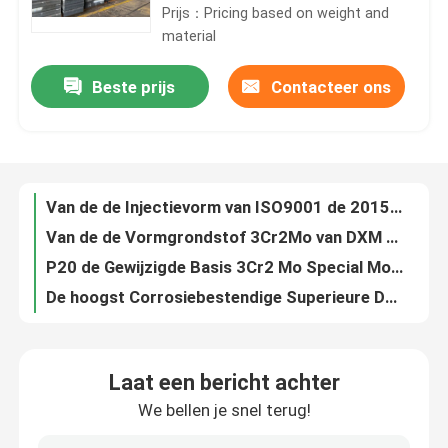
Prijs：Pricing based on weight and
material
Over ons
Beste prijs
Contacteer ons
Van de de Injectievorm van ISO9001 de 2015 Verklaarde Aangepaste Grondstof 4Cr13
Van de de Vormgrondstof 3Cr2Mo van DXM 718H Gewijzigde de Berokings Vrije Houten Dozen P20
Fabrieksreis
P20 de Gewijzigde Basis 3Cr2 Mo Special Mold Base HRC28 van de hascovorm
De hoogst Corrosiebestendige Superieure Duurzaamheid van de Vormgrondstof P20+Ni
Kwaliteitscontrole
3Cr2MnNiMo de Aangepaste Basis van de precisievorm voor Prototyping 1,2738
De onthardende van de de Vormgrondstof Aangepaste Grootte van de Staat HB245 brede toepassingen
Vraag een offerte aan
HRC33-36 superieure HB 245 van de Staat van Vormbasissen DXM 2084H/2084 Onthardende
OEM het Houten Geval van de Vormgrondstof met Superieure Duurzaamheid
Plastic Vormbasis
Van de VormGrondplaten 4Cr13 van DXM 636R Hardheid 52-54 HRC-de BTW rekeningen
IS09001 verklaarde de Vormbasis Standaardhrc 38 van de Vormgrondstof
Standaardvormbasis
Laat een bericht achter
De Vormbasissen 10Ni3MnCuAl P21 van de hardheidshrc38-42 Douane
We bellen je snel terug!
Aangepaste de Grondstofhardheid 235HB SKD61 8407 van de Groottevorm
De Basissen van de douanevorm
4Cr5MoSiV1 de Grondplaat SKD61 van de douanevorm voor Brede Toepassingen